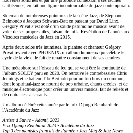
nouvelles sonorités et par une profonde connexion à ses racines
caribéennes, en fait une figure incontournable du jazz contemporain.
Sideman de nombreuses pointures de la scène Jazz, de Stéphane
Belmondo à Jacques Schwarz-Batt en passant par David Linx,
Gregory Privat s’est doté d’un solide patrimoine musical avant de
voler de ses propres ailes, faisant de lui la Révélation de l’année aux
Victoires musicales du Jazz en 2015.
Après deux solos très intimistes, le pianiste et chanteur Grégory
Privat revient avec PHOENIX, un album lumineux qui célèbre le
cycle de la vie et le fait de renaître constamment de ses cendres.
Une métaphore sur l’oiseau de feu qui se veut être la continuité de
l’album SOLEY paru en 2020. On retrouve le contrebassiste Chris
Jennings et le batteur Tilo Bertholo pour un trio hors du commun,
dont le spiritual-jazz se nourrit de pop urbaine, chants créoles, et de
musique électronique pour créer un univers musical fait de reliefs et
de contrastes saisissants.
Un album célébré cette année par le prix Django Reinhardt de
l’Académie du Jazz
Artiste à Suivre • Adami, 2023
Prix Django Reinhardt 2023 • Académie du Jazz
Top 3 des pianistes francais de l’année • Jazz Mag & Jazz News