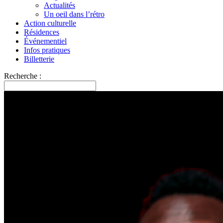
Actualités
Un oeil dans l’rétro
Action culturelle
Résidences
Événementiel
Infos pratiques
Billetterie
Recherche :