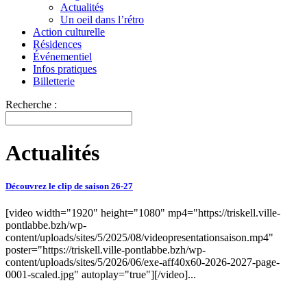
Actualités
Un oeil dans l’rétro
Action culturelle
Résidences
Événementiel
Infos pratiques
Billetterie
Recherche :
Actualités
Découvrez le clip de saison 26-27
[video width="1920" height="1080" mp4="https://triskell.ville-
pontlabbe.bzh/wp-
content/uploads/sites/5/2025/08/videopresentationsaison.mp4"
poster="https://triskell.ville-pontlabbe.bzh/wp-
content/uploads/sites/5/2026/06/exe-aff40x60-2026-2027-page-
0001-scaled.jpg" autoplay="true"][/video]...