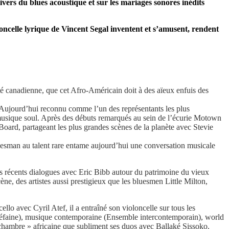
ivers du blues acoustique et sur les mariages sonores inédits
ncelle lyrique de Vincent Segal inventent et s’amusent, rendent
té canadienne, que cet Afro-Américain doit à des aïeux enfuis des
é. Aujourd’hui reconnu comme l’un des représentants les plus
a musique soul. Après des débuts remarqués au sein de l’écurie Motown
oard, partageant les plus grandes scènes de la planète avec Stevie
 bluesman au talent rare entame aujourd’hui une conversation musicale
les récents dialogues avec Eric Bibb autour du patrimoine du vieux
cène, des artistes aussi prestigieux que les bluesmen Little Milton,
lo avec Cyril Atef, il a entraîné son violoncelle sur tous les
hiéfaine), musique contemporaine (Ensemble intercontemporain), world
hambre » africaine que subliment ses duos avec Ballaké Sissoko.