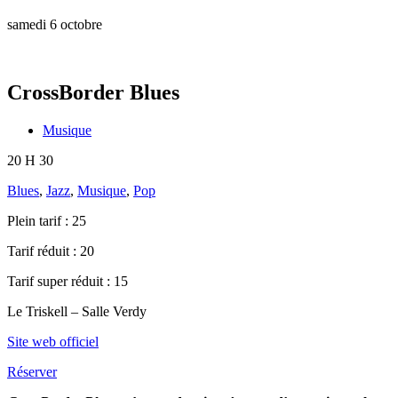
samedi 6 octobre
CrossBorder Blues
Musique
20 H 30
Blues
,
Jazz
,
Musique
,
Pop
Plein tarif :
25
Tarif réduit :
20
Tarif super réduit :
15
Le Triskell – Salle Verdy
Site web officiel
Réserver