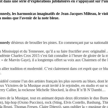
nt dans une série d’explorations jubilatoires en s’appuyant sur l’un
nedy, les harmonicas imaginatifs de Jean-Jacques Milteau, le violo
 moins que l’avenir de la note bleue.
ennedy
désireux de brouiller les pistes. En commençant par sa nationali
 Mississippi et du Tennessee, qu’il a su faire fructifier avec originalit
Académie Charles Cros 2015 s’est fait connaître à l’heure de gloire de l
» de Marvin Gaye), il a longtemps offert sa voix aux Chairmen of the B
 su allier tradition et modernité. C’est clairement dans cet esprit que ce
.
idéré comme l’un des artistes français les plus ouverts au blues, dont 
ux Victoires de la Musique avait invité à le rejoindre, en studio et sur s
erry Callier, la rockeuse Michelle Shocked, la diva R’n’B N’Dambi…
ires de la Musique, tout en animant depuis deux décennies le duo Bumcel
own), hip-hop (Oxmo Puccino), rock (Sting, Elvis Costello, Bashung, T
Bruni, Thomas Fersen, Claire Diterzi), sans oublier la « musique de c