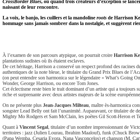
CrossBorder
Blues
, où quand trois créateurs d’exception se lance
naissant de leur rencontre.
La voix, le banjo, les cuillers et la mandoline
roots
de Harrison Ken
hommage sans jamais sombrer dans la nostalgie, et suggèrent rien
À l’examen de son parcours atypique, on pourrait croire
Harrison K
plantations sudistes où ils étaient esclaves.
De cet héritage, Harrison a conservé un respect profond des racines du
authentiques de la note bleue, le titulaire du Grand Prix Blues de l’
(on peut entendre son harmonica sur le légendaire « What’s Going On 
Wonder, George Harrison, ou encore Tom Jones.
Cet éclectisme reste bien le trait dominant d’un artiste qui a toujours
riche et surprenante avec deux artistes majeurs de la scène européenne
On ne présente plus
Jean-Jacques Milteau
, maître ès-harmonica cons
songster Lead Belly ont fait l’unanimité. Auparavant, ce titulaire de de
Mighty Mo Rodgers et Sam McClain, les poètes Gil Scott-Heron et T
Quant à
Vincent Segal
, titulaire d’un nombre impressionnant de Victo
territoires : jazz (Julien Lourau, Ibrahim Maalouf), funk (Chuck Br
(Papa Wemba, Cesaria Evora, Nana Vasconcelos) et chanson (M, Carla 