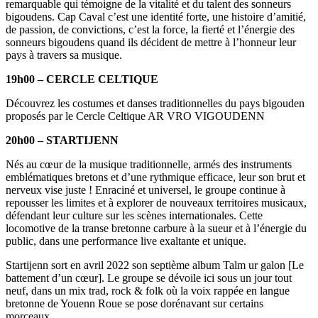
remarquable qui témoigne de la vitalité et du talent des sonneurs
bigoudens. Cap Caval c’est une identité forte, une histoire d’amitié,
de passion, de convictions, c’est la force, la fierté et l’énergie des
sonneurs bigoudens quand ils décident de mettre à l’honneur leur
pays à travers sa musique.
19h00 – CERCLE CELTIQUE
Découvrez les costumes et danses traditionnelles du pays bigouden
proposés par le Cercle Celtique AR VRO VIGOUDENN
20h00 – STARTIJENN
Nés au cœur de la musique traditionnelle, armés des instruments
emblématiques bretons et d’une rythmique efficace, leur son brut et
nerveux vise juste ! Enraciné et universel, le groupe continue à
repousser les limites et à explorer de nouveaux territoires musicaux,
défendant leur culture sur les scènes internationales. Cette
locomotive de la transe bretonne carbure à la sueur et à l’énergie du
public, dans une performance live exaltante et unique.
Startijenn sort en avril 2022 son septième album Talm ur galon [Le
battement d’un cœur]. Le groupe se dévoile ici sous un jour tout
neuf, dans un mix trad, rock & folk où la voix rappée en langue
bretonne de Youenn Roue se pose dorénavant sur certains
morceaux.