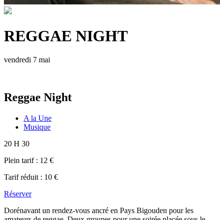
REGGAE NIGHT
vendredi 7 mai
Reggae Night
A la Une
Musique
20 H 30
Plein tarif :
12 €
Tarif réduit :
10 €
Réserver
Dorénavant un rendez-vous ancré en Pays Bigouden pour les
amateurs de reggae. Deux groupes pour une soirée placée sous le