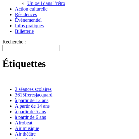
Un oeil dans l’rétro
Action culturelle
Résidences
Événementiel
Infos pratiques
Billetterie
Recherche :
Étiquettes
2 séances scolaires
3615freresjacquard
à partir de 12 ans
A partir de 14 ans
à partir de 5 ans
à partir de 6 ans
Afrobeat
Air musique
Air théâtre