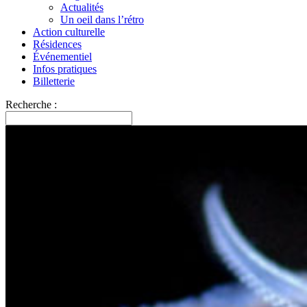
Actualités
Un oeil dans l’rétro
Action culturelle
Résidences
Événementiel
Infos pratiques
Billetterie
Recherche :