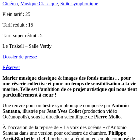
Cinéma
,
Musique Classique
,
Suite symphonique
Plein tarif :
25
Tarif réduit :
15
Tarif super réduit :
5
Le Triskell – Salle Verdy
Dossier de presse
Réserver
Marier musique classique & images des fonds marins… pour
une rêverie collective et pour un temps de sensibilisation à la vie
marine. Telle est l’ambition de ce projet artistique qui nous tient
particulièrement à cœur !
Une œuvre pour orchestre symphonique composée par
Antonio
Santana
, illustrée par
Jean Yves Collet
(production vidéo
Océanopolis), sous la direction scientifique de
Pierre Mollo
.
À l’occasion de la reprise de « La voix des océans » d’Antonio
Santana dans une version pour orchestre de chambre,
Philippe
Arrii-Blachette
, chef d’orchestre, a réuni un ensemble composé de